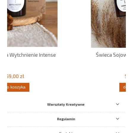
tense
Świeca Sojowa Harmonia Intense
59,00 zł
do koszyka
Warsztaty Kreatywne
Regulamin