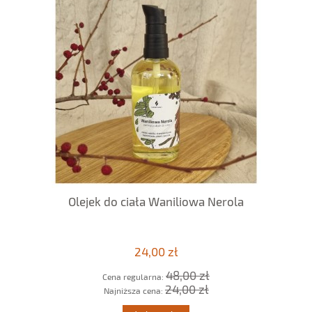
Olejek do ciała Waniliowa Nerola
M
24,00 zł
48,00 zł
Cena regularna:
24,00 zł
Najniższa cena: