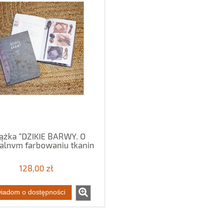
ążka “DZIKIE BARWY. O
alnym farbowaniu tkanin
roślinami.”
128,00 zł
iadom o dostępności