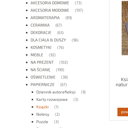
AKCESORIA DOMOWE
(73)
AKCESORIA MODOWE
(197)
AROMATERAPIA
(89)
CERAMIKA
(67)
DEKORACJE
(63)
DLA CIAŁA & DUSZY
(96)
KOSMETYKI
(76)
MEBLE
(92)
NA PREZENT
(102)
NA ŚCIANĘ
(190)
OŚWIETLENIE
(38)
Ksi
natur
PAPIERNICZE
(67)
Dziennik autorefleksji
(9)
Karty rozwojowe
(3)
Książki
(1)
pow
Notesy
(2)
Puzzle
(3)