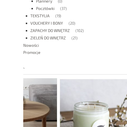
Plannery
(0)
Pocztówki
(37)
TEKSTYLIA
(19)
VOUCHERY I BONY
(20)
ZAPACHY DO WNĘTRZ
(102)
ZIELEŃ DO WNĘTRZ
(21)
Nowości
Promocje