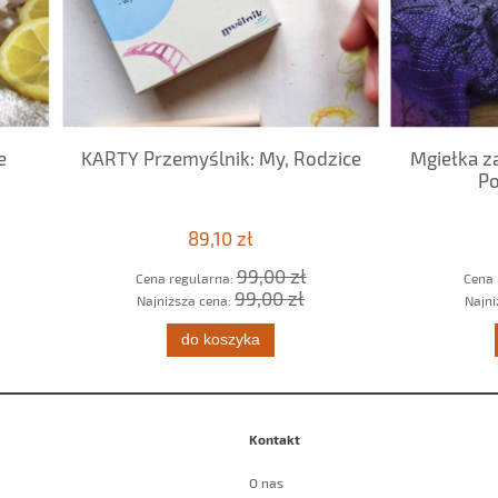
 Przemyślnik: My, Rodzice
Mgiełka zapachowa do wn
Powietrze 150ml
89,10 zł
41,00 zł
99,00 zł
49,00 z
Cena regularna:
Cena regularna:
99,00 zł
49,00 zł
Najniższa cena:
Najniższa cena:
do koszyka
do koszyka
Kontakt
O nas