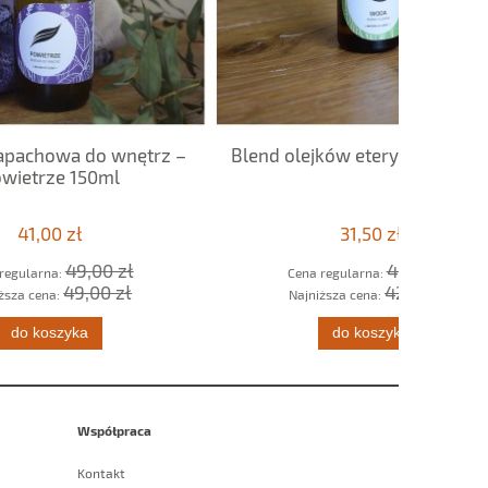
ętrz –
Blend olejków eterycznych Woda
KARTY Pr
31,50 zł
ł
42,00 zł
Cena regularna:
C
42,00 zł
Najniższa cena:
N
do koszyka
Współpraca
Kontakt