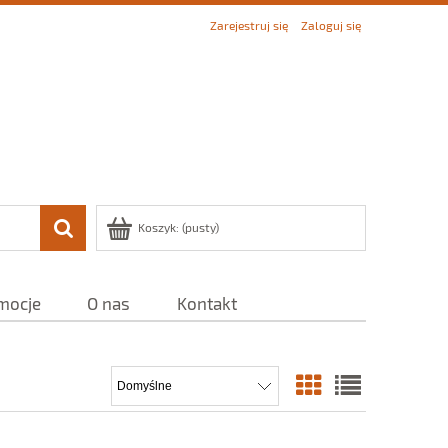
Zarejestruj się
Zaloguj się
Koszyk:
(pusty)
mocje
O nas
Kontakt