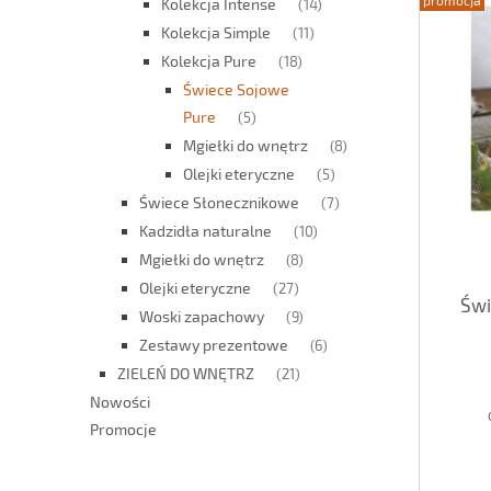
Kolekcja Intense
(14)
Kolekcja Simple
(11)
Kolekcja Pure
(18)
Świece Sojowe
Pure
(5)
Mgiełki do wnętrz
(8)
Olejki eteryczne
(5)
Świece Słonecznikowe
(7)
Kadzidła naturalne
(10)
Mgiełki do wnętrz
(8)
Olejki eteryczne
(27)
Świ
Woski zapachowy
(9)
Zestawy prezentowe
(6)
ZIELEŃ DO WNĘTRZ
(21)
Nowości
Promocje