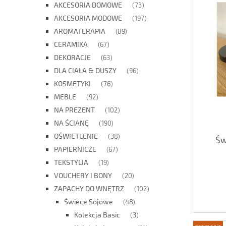
AKCESORIA DOMOWE
(73)
AKCESORIA MODOWE
(197)
AROMATERAPIA
(89)
CERAMIKA
(67)
DEKORACJE
(63)
DLA CIAŁA & DUSZY
(96)
KOSMETYKI
(76)
MEBLE
(92)
NA PREZENT
(102)
NA ŚCIANĘ
(190)
OŚWIETLENIE
(38)
Św
PAPIERNICZE
(67)
TEKSTYLIA
(19)
VOUCHERY I BONY
(20)
ZAPACHY DO WNĘTRZ
(102)
Świece Sojowe
(48)
Kolekcja Basic
(3)
promocja