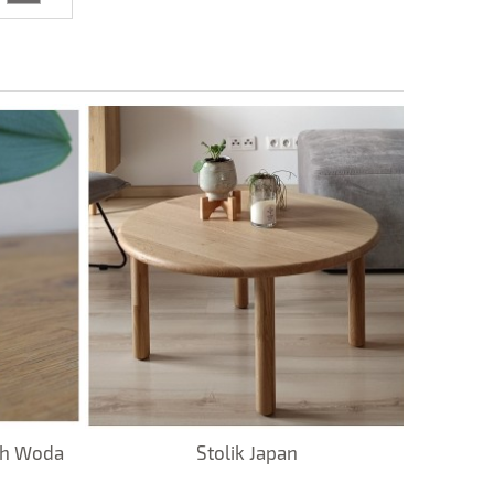
ch Woda
Stolik Japan
Świe