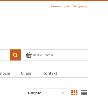
Zarejestruj się
Zaloguj się
Koszyk:
(pusty)
mocje
O nas
Kontakt