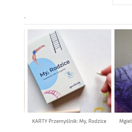
nętrz –
KARTY Przemyślnik: My, Rodzice
Mgieł