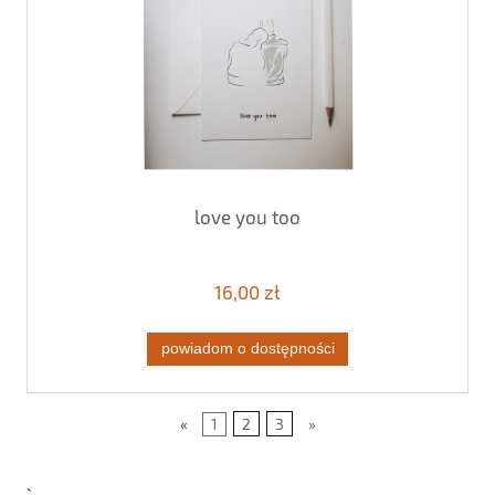
love you too
16,00 zł
powiadom o dostępności
«
1
2
3
»