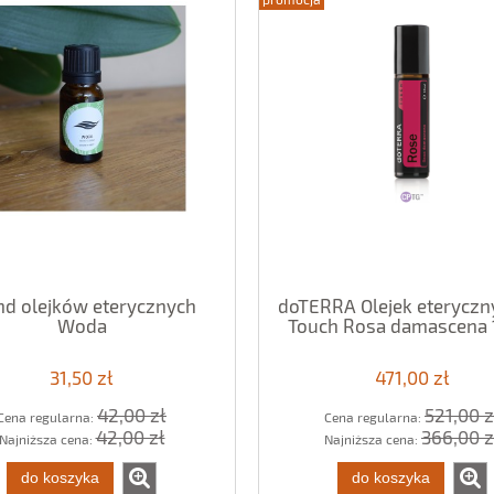
nd olejków eterycznych
doTERRA Olejek eteryczn
Woda
Touch Rosa damascena 
31,50 zł
471,00 zł
42,00 zł
521,00 z
Cena regularna:
Cena regularna:
42,00 zł
366,00 z
Najniższa cena:
Najniższa cena:
do koszyka
do koszyka