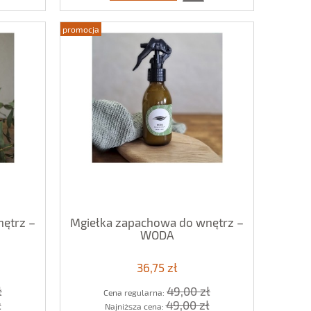
promocja
ętrz –
Mgiełka zapachowa do wnętrz –
WODA
36,75 zł
ł
49,00 zł
Cena regularna:
ł
49,00 zł
Najniższa cena: