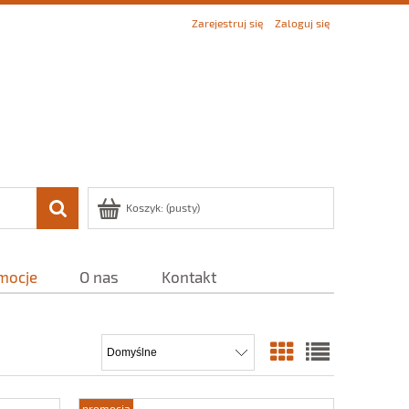
Zarejestruj się
Zaloguj się
Koszyk:
(pusty)
mocje
O nas
Kontakt
promocja