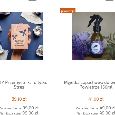
promocja
Y Przemyślnik: To tylko
Mgiełka zapachowa do wn
Stres
Powietrze 150ml
89,10 zł
41,00 zł
99,00 zł
49,00 z
Cena regularna:
Cena regularna:
99,00 zł
49,00 z
Najniższa cena:
Najniższa cena: