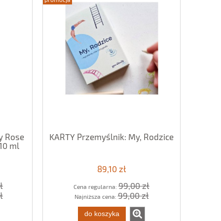
y Rose
KARTY Przemyślnik: My, Rodzice
10 ml
89,10 zł
ł
99,00 zł
Cena regularna:
ł
99,00 zł
Najniższa cena:
do koszyka