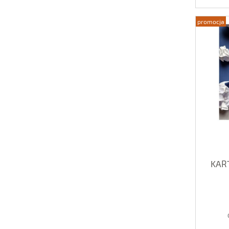
promocja
KART