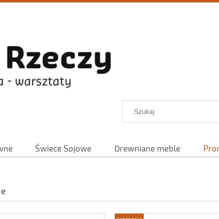
wne
Świece Sojowe
Drewniane meble
Pro
je
promocja