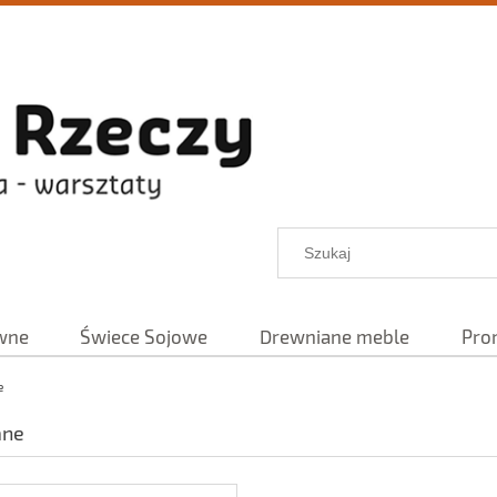
wne
Świece Sojowe
Drewniane meble
Pro
e
ane