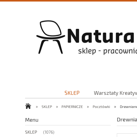
SKLEP
Warsztaty Kreaty
»
»
»
»
SKLEP
PAPIERNICZE
Pocztówki
Drewnian
Drewni
Menu
SKLEP
(1076)