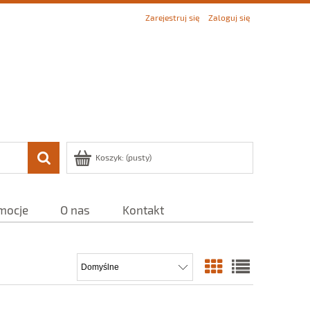
Zarejestruj się
Zaloguj się
Koszyk:
(pusty)
mocje
O nas
Kontakt