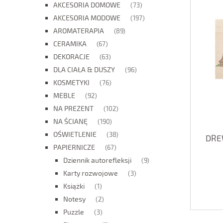
AKCESORIA DOMOWE
(73)
AKCESORIA MODOWE
(197)
AROMATERAPIA
(89)
CERAMIKA
(67)
DEKORACJE
(63)
DLA CIAŁA & DUSZY
(96)
KOSMETYKI
(76)
MEBLE
(92)
NA PREZENT
(102)
NA ŚCIANĘ
(190)
OŚWIETLENIE
(38)
DRE
PAPIERNICZE
(67)
Dziennik autorefleksji
(9)
Karty rozwojowe
(3)
Książki
(1)
Notesy
(2)
Puzzle
(3)