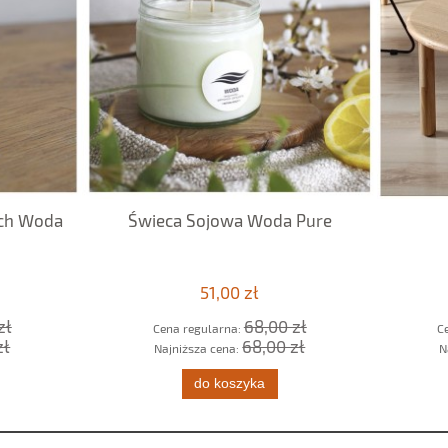
ieca Sojowa Woda Pure
Stolik Japan
51,00 zł
1 150,00 zł
68,00 zł
1 200,00 
Cena regularna:
Cena regularna:
68,00 zł
1 200,00 
Najniższa cena:
Najniższa cena:
do koszyka
do koszyka