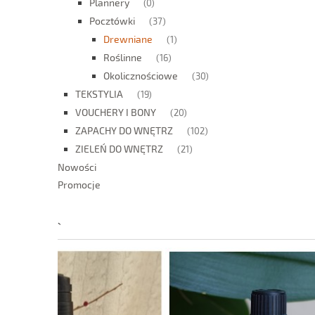
Plannery
(0)
Pocztówki
(37)
Drewniane
(1)
Roślinne
(16)
Okolicznościowe
(30)
TEKSTYLIA
(19)
VOUCHERY I BONY
(20)
ZAPACHY DO WNĘTRZ
(102)
ZIELEŃ DO WNĘTRZ
(21)
Nowości
Promocje