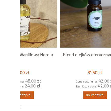
a Nerola
Blend olejków eterycznych Woda
Św
31,50 zł
zł
42,00 zł
Cena regularna:
zł
42,00 zł
Najniższa cena:
do koszyka