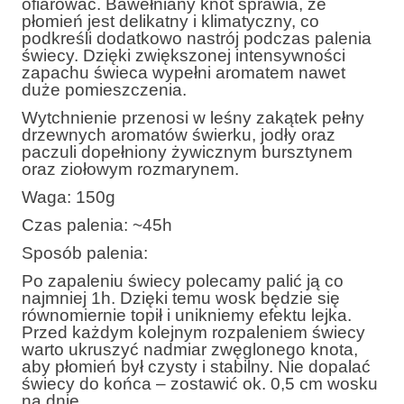
ofiarować. Bawełniany knot sprawia, że
płomień jest delikatny i klimatyczny, co
podkreśli dodatkowo nastrój podczas palenia
świecy. Dzięki zwiększonej intensywności
zapachu świeca wypełni aromatem nawet
duże pomieszczenia.
Wytchnienie przenosi w leśny zakątek pełny
drzewnych aromatów świerku, jodły oraz
paczuli dopełniony żywicznym bursztynem
oraz ziołowym rozmarynem.
Waga: 150g
Czas palenia: ~45h
Sposób palenia:
Po zapaleniu świecy polecamy palić ją co
najmniej 1h. Dzięki temu wosk będzie się
równomiernie topił i unikniemy efektu lejka.
Przed każdym kolejnym rozpaleniem świecy
warto ukruszyć nadmiar zwęglonego knota,
aby płomień był czysty i stabilny. Nie dopalać
świecy do końca – zostawić ok. 0,5 cm wosku
na dnie.