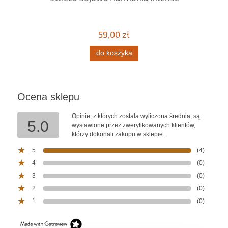
59,00 zł
do koszyka
Ocena sklepu
Opinie, z których została wyliczona średnia, są
5.0
wystawione przez zweryfikowanych klientów,
którzy dokonali zakupu w sklepie.
5
(4)
4
(0)
3
(0)
2
(0)
1
(0)