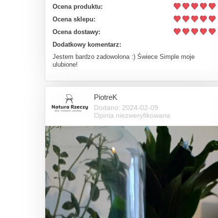
Ocena produktu:
Ocena sklepu:
Ocena dostawy:
Dodatkowy komentarz:
Jestem bardzo zadowolona :) Świece Simple moje
ulubione!
PiotreK
Dodano: 2024-02-09
Opinia niezweryfikowana