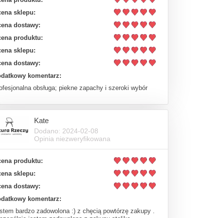
ena sklepu:
ena dostawy:
ena produktu:
ena sklepu:
ena dostawy:
datkowy komentarz:
ofesjonalna obsługa; piekne zapachy i szeroki wybór
Kate
Dodano: 2024-02-08
Opinia niezweryfikowana
ena produktu:
ena sklepu:
ena dostawy:
datkowy komentarz:
stem bardzo zadowolona :) z chęcią powtórzę zakupy .