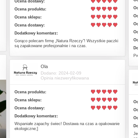
Ocena dostawy:
Oc
Ocena produktu:
Oc
Ocena sklepu:
Oc
Ocena dostawy:
Oc
Dodatkowy komentarz:
Oc
Gorąco polecam firmę „Natura Rzeczy”! Wszystkie paczki
są zapakowane profesjonalnie i na czas.
Do
Pr
Ola
Dodano: 2024-02-09
Opinia niezweryfikowana
Ocena produktu:
Ocena sklepu:
Oc
Ocena dostawy:
Oc
Dodatkowy komentarz:
Oc
Wspaniałe zapachy świec! Dostawa na czas a opakowanie
Do
ekologiczne;]
Je