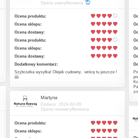
Opinia zweryfikowana
Ocena produktu:
Oc
Ocena sklepu:
Oc
Ocena dostawy:
Oc
Ocena produktu:
Oc
Ocena sklepu:
Oc
Ocena dostawy:
Oc
Dodatkowy komentarz:
Do
Szybciutka wysyłka! Olejek cudowny.. wrócę tu jeszcze !
Pr
🤗
pr
Ko
Pa
zn
Martyna
Dodano: 2024-02-09
Opinia niezweryfikowana
Ocena produktu:
Ocena sklepu:
Oc