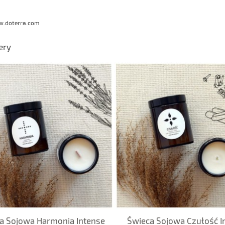
w.doterra.com
ery
a Sojowa Harmonia Intense
Świeca Sojowa Czułość I