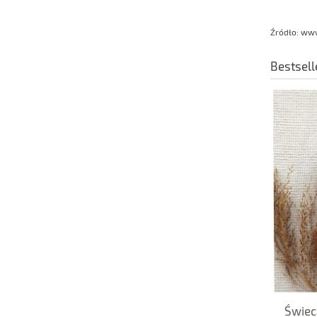
Źródło: ww
Bestsell
Świeca Sojowa Wytchnienie Intense
Świec