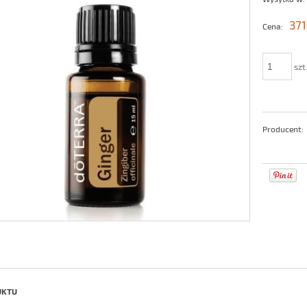
371
Cena:
szt
Producent:
UKTU