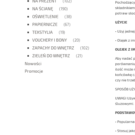
NA PREZENT
(102)
Pochodzący 
składnikiem
NA ŚCIANĘ
(190)
potraw słodk
OŚWIETLENIE
(38)
UŻYCIE
PAPIERNICZE
(67)
• Użyj jedne
TEKSTYLIA
(19)
VOUCHERY I BONY
(20)
• Olejek z 
ZAPACHY DO WNĘTRZ
(102)
OLEJEK Z I
ZIELEŃ DO WNĘTRZ
(21)
Aby nadać p
Nowości
porównaniu 
ilość może 
Promocje
końcówkę cz
czy nie trze
SPOSÓB UŻY
UWAGI Używa
śluzowymi.
PODSTAWO
• Popularna
• Stosuj ja