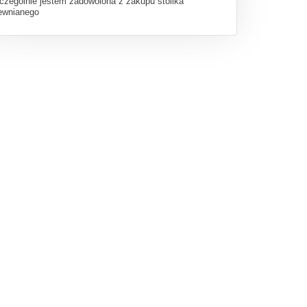
czególnie jestem zadowolona z zakupu stolika
ewnianego