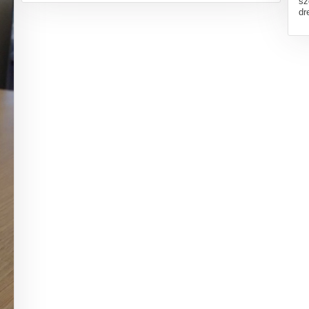
sz
dr