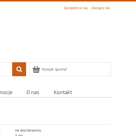
Zarejestruj się
Zaloguj się
Koszyk:
(pusty)
mocje
O nas
Kontakt
:
na wyczerpaniu
3 dni