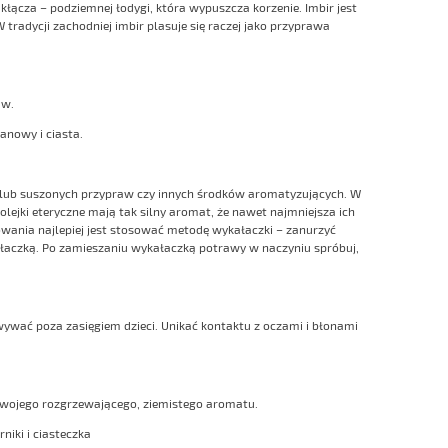
łącza – podziemnej łodygi, która wypuszcza korzenie. Imbir jest
 tradycji zachodniej imbir plasuje się raczej jako przyprawa
aw.
anowy i ciasta.
h lub suszonych przypraw czy innych środków aromatyzujących. W
jki eteryczne mają tak silny aromat, że nawet najmniejsza ich
wania najlepiej jest stosować metodę wykałaczki – zanurzyć
ałaczką. Po zamieszaniu wykałaczką potrawy w naczyniu spróbuj,
wywać poza zasięgiem dzieci. Unikać kontaktu z oczami i błonami
swojego rozgrzewającego, ziemistego aromatu.
niki i ciasteczka