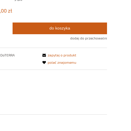
,00 zł
do koszyka
.
dodaj do przechowalni
DoTERRA
zapytaj o produkt
poleć znajomemu