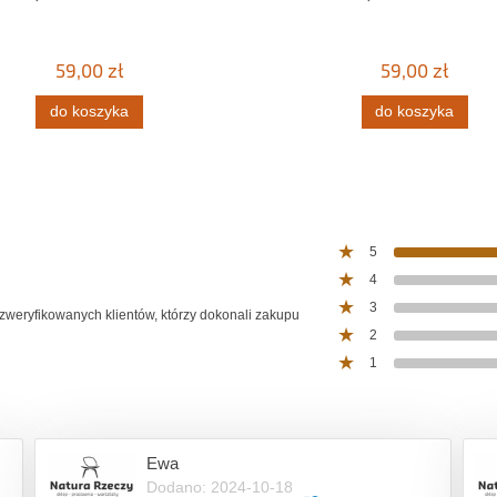
59,00 zł
59,00 zł
do koszyka
do koszyka
5
4
3
 zweryfikowanych klientów, którzy dokonali zakupu
2
1
Ewa
Dodano: 2024-10-18