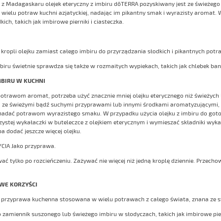
z Madagaskaru olejek eteryczny z imbiru dōTERRA pozyskiwany jest ze świeżego k
 wielu potraw kuchni azjatyckiej, nadając im pikantny smak i wyrazisty aromat. W
ich, takich jak imbirowe pierniki i ciasteczka.
j kropli olejku zamiast całego imbiru do przyrządzania słodkich i pikantnych potr
imbiru świetnie sprawdza się także w rozmaitych wypiekach, takich jak chlebek ban
MBIRU W KUCHNI
otrawom aromat, potrzeba użyć znacznie mniej olejku eterycznego niż świeżyc
ze świeżymi bądź suchymi przyprawami lub innymi środkami aromatyzującymi, ole
nadać potrawom wyrazistego smaku. W przypadku użycia olejku z imbiru do goto
ystej wykałaczki w buteleczce z olejkiem eterycznym i wymieszać składniki wyk
ba dodać jeszcze więcej olejku.
CIA Jako przyprawa.
ć tylko po rozcieńczeniu. Zażywać nie więcej niż jedną kroplę dziennie. Przecho
WE KORZYŚCI
 przyprawa kuchenna stosowana w wielu potrawach z całego świata, znana ze 
ko zamiennik suszonego lub świeżego imbiru w słodyczach, takich jak imbirowe pier