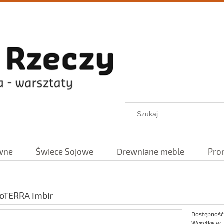
wne
Świece Sojowe
Drewniane meble
Pro
doTERRA Imbir
Dostępność
Wysyłka w: