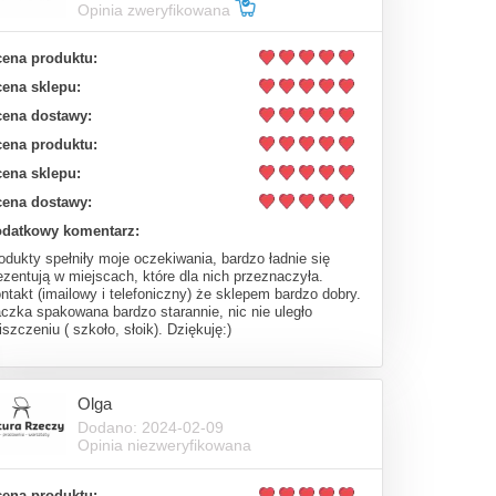
Opinia zweryfikowana
ena produktu:
ena sklepu:
ena dostawy:
ena produktu:
ena sklepu:
ena dostawy:
datkowy komentarz:
odukty spełniły moje oczekiwania, bardzo ładnie się
ezentują w miejscach, które dla nich przeznaczyła.
ntakt (imailowy i telefoniczny) że sklepem bardzo dobry.
czka spakowana bardzo starannie, nic nie uległo
iszczeniu ( szkoło, słoik). Dziękuję:)
Olga
Dodano: 2024-02-09
Opinia niezweryfikowana
ena produktu: