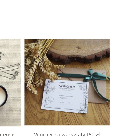
ntense
Voucher na warsztaty 150 zł
Świeca S