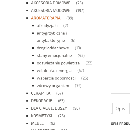
AKCESORIA DOMOWE
(73)
AKCESORIA MODOWE
(197)
AROMATERAPIA
(89)
afrodyzjaki
(2)
antygrzybiczne i
antybakteryjne
(6)
drogi oddechowe
(19)
stany emocjonalne
(43)
odświeżanie powietrza
(22)
witalność i energia
(67)
wsparcie odporności
(26)
zdrowy organizm
(79)
CERAMIKA
(67)
DEKORACJE
(63)
Opis
DLA CIAŁA & DUSZY
(96)
KOSMETYKI
(76)
MEBLE
(92)
OPIS PROD