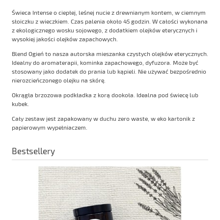
Świeca Intense o ciepłej, leśnej nucie z drewnianym kontem, w ciemnym
słoiczku z wieczkiem. Czas palenia około 45 godzin. W całości wykonana
z ekologicznego wosku sojowego, z dodatkiem olejków eterycznych i
wysokiej jakości olejków zapachowych.
Blend Ogień to nasza autorska mieszanka czystych olejków eterycznych.
Idealny do aromaterapii, kominka zapachowego, dyfuzora. Może być
stosowany jako dodatek do prania lub kąpieli. Nie używać bezpośrednio
nierozcieńczonego olejku na skórę.
Okrągła brzozowa podkładka z korą dookoła. Idealna pod świecę lub
kubek.
Cały zestaw jest zapakowany w duchu zero waste, w eko kartonik z
papierowym wypełniaczem.
Bestsellery