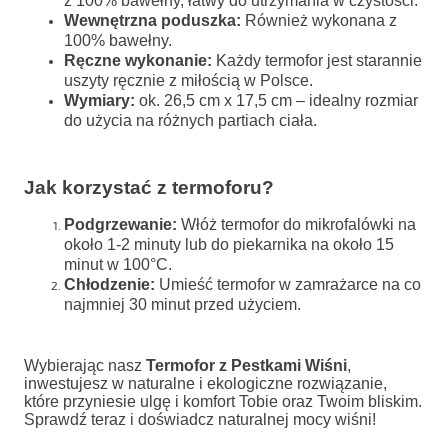
z 100% bawełny, łatwy do utrzymania w czystości.
Wewnętrzna poduszka:
Również wykonana z
100% bawełny.
Ręczne wykonanie:
Każdy termofor jest starannie
uszyty ręcznie z miłością w Polsce.
Wymiary:
ok. 26,5 cm x 17,5 cm – idealny rozmiar
do użycia na różnych partiach ciała.
Jak korzystać z termoforu?
Podgrzewanie:
Włóż termofor do mikrofalówki na
około 1-2 minuty lub do piekarnika na około 15
minut w 100°C.
Chłodzenie:
Umieść termofor w zamrażarce na co
najmniej 30 minut przed użyciem.
Wybierając nasz
Termofor z Pestkami Wiśni
,
inwestujesz w naturalne i ekologiczne rozwiązanie,
które przyniesie ulgę i komfort Tobie oraz Twoim bliskim.
Sprawdź teraz i doświadcz naturalnej mocy wiśni!