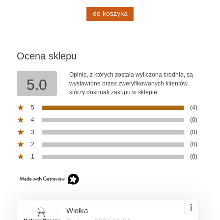
do koszyka
Ocena sklepu
Opinie, z których została wyliczona średnia, są
5.0
wystawione przez zweryfikowanych klientów,
którzy dokonali zakupu w sklepie.
5
(4)
4
(0)
3
(0)
2
(0)
1
(0)
Wiolka