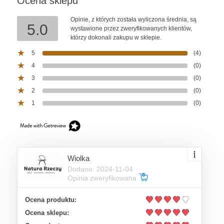
Ocena sklepu
Opinie, z których została wyliczona średnia, są
5.0
wystawione przez zweryfikowanych klientów,
którzy dokonali zakupu w sklepie.
5
(4)
4
(0)
3
(0)
2
(0)
1
(0)
Wiolka
Dodano: 2024-11-04
Opinia zweryfikowana
Ocena produktu:
Ocena sklepu: