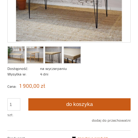
Dostępność:
na wyczerpaniu
Wysyłka w:
4 dni
1 900,00 zł
Cena:
do koszyka
szt.
dodaj do przechowalni
Producent:
zapytaj o produkt