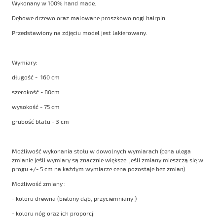
Wykonany w 100% hand made.
Dębowe drzewo oraz malowane proszkowo nogi hairpin.
Przedstawiony na zdjęciu model jest lakierowany.
Wymiary:
długość - 160 cm
szerokość - 80cm
wysokość - 75 cm
grubość blatu - 3 cm
Możliwość wykonania stołu w dowolnych wymiarach (cena ulega
zmianie jeśli wymiary są znacznie większe, jeśli zmiany mieszczą się w
progu +/- 5 cm na każdym wymiarze cena pozostaje bez zmian)
Możliwość zmiany :
- koloru drewna (bielony dąb, przyciemniany )
- koloru nóg oraz ich proporcji