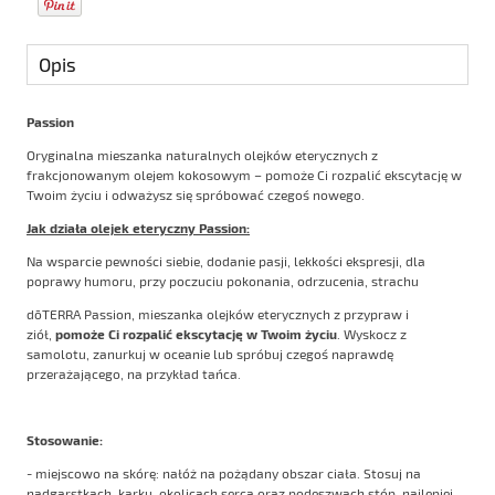
Opis
Passion
Oryginalna mieszanka naturalnych olejków eterycznych z
frakcjonowanym olejem kokosowym – pomoże Ci rozpalić ekscytację w
Twoim życiu i odważysz się spróbować czegoś nowego.
Jak działa olejek eteryczny Passion:
Na wsparcie pewności siebie, dodanie pasji, lekkości ekspresji, dla
poprawy humoru, przy poczuciu pokonania, odrzucenia, strachu
dōTERRA Passion, mieszanka olejków eterycznych z przypraw i
ziół,
pomoże Ci rozpalić ekscytację w Twoim życiu
. Wyskocz z
samolotu, zanurkuj w oceanie lub spróbuj czegoś naprawdę
przerażającego, na przykład tańca.
Stosowanie:
- miejscowo na skórę: nałóż na pożądany obszar ciała. Stosuj na
nadgarstkach, karku, okolicach serca oraz podeszwach stóp, najlepiej