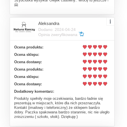
Szybciutka wysyłka! Olejek cudowny.. wrócę tu jeszcze !
🤗
Aleksandra
Dodano: 2024-04-24
Opinia zweryfikowana
Ocena produktu:
Ocena sklepu:
Ocena dostawy:
Ocena produktu:
Ocena sklepu:
Ocena dostawy:
Dodatkowy komentarz:
Produkty spełniły moje oczekiwania, bardzo ładnie się
prezentują w miejscach, które dla nich przeznaczyła.
Kontakt (imailowy i telefoniczny) że sklepem bardzo
dobry. Paczka spakowana bardzo starannie, nic nie uległo
zniszczeniu ( szkoło, słoik). Dziękuję:)