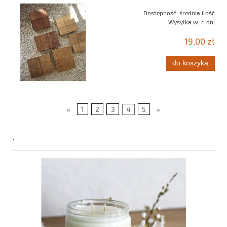
Dostępność:
średnia ilość
Wysyłka w:
4 dni
19,00 zł
do koszyka
«
1
2
3
4
5
»