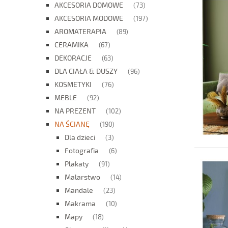
AKCESORIA DOMOWE
(73)
AKCESORIA MODOWE
(197)
AROMATERAPIA
(89)
CERAMIKA
(67)
DEKORACJE
(63)
DLA CIAŁA & DUSZY
(96)
KOSMETYKI
(76)
MEBLE
(92)
NA PREZENT
(102)
NA ŚCIANĘ
(190)
Dla dzieci
(3)
Fotografia
(6)
Plakaty
(91)
Malarstwo
(14)
Mandale
(23)
Makrama
(10)
Mapy
(18)