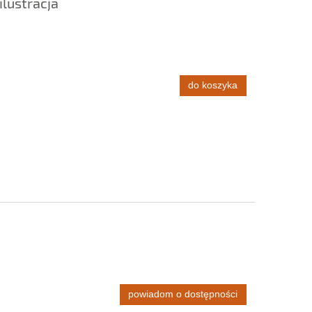
ilustracja
do koszyka
powiadom o dostępności