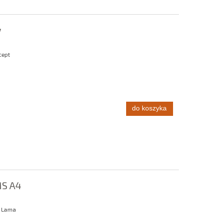
w
cept
do koszyka
S A4
o Lama