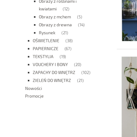
Obrazy z roślinami i
kwiatami
(12)
Obrazy z mchem
(5)
Obrazy z drewna
(14)
Rysunek
(21)
OŚWIETLENIE
(38)
PAPIERNICZE
(67)
TEKSTYLIA
(19)
VOUCHERY I BONY
(20)
ZAPACHY DO WNĘTRZ
(102)
ZIELEŃ DO WNĘTRZ
(21)
Nowości
Promocje