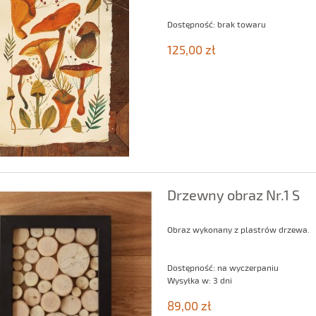
Dostępność:
brak towaru
125,00 zł
Drzewny obraz Nr.1 S
Obraz wykonany z plastrów drzewa.
Dostępność:
na wyczerpaniu
Wysyłka w:
3 dni
89,00 zł