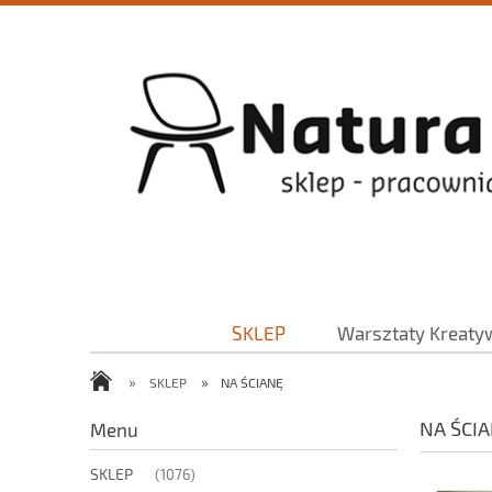
SKLEP
Warsztaty Kreaty
»
»
SKLEP
NA ŚCIANĘ
NA ŚCI
Menu
SKLEP
(1076)