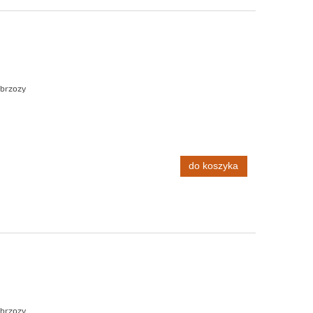
 brzozy
do koszyka
 brzozy