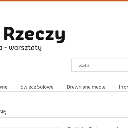
wne
Świece Sojowe
Drewniane meble
Pro
ANĘ