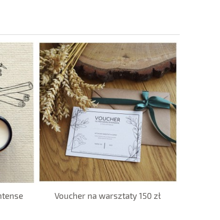
ntense
Voucher na warsztaty 150 zł
Świeca S