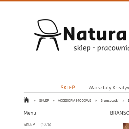
SKLEP
Warsztaty Kreaty
»
»
»
»
SKLEP
AKCESORIA MODOWE
Bransoletki
BRANSO
Menu
SKLEP
(1076)