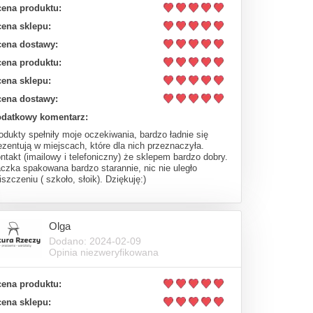
ena produktu:
ena sklepu:
ena dostawy:
ena produktu:
ena sklepu:
ena dostawy:
datkowy komentarz:
odukty spełniły moje oczekiwania, bardzo ładnie się
ezentują w miejscach, które dla nich przeznaczyła.
ntakt (imailowy i telefoniczny) że sklepem bardzo dobry.
czka spakowana bardzo starannie, nic nie uległo
iszczeniu ( szkoło, słoik). Dziękuję:)
Olga
Dodano: 2024-02-09
Opinia niezweryfikowana
ena produktu:
ena sklepu: