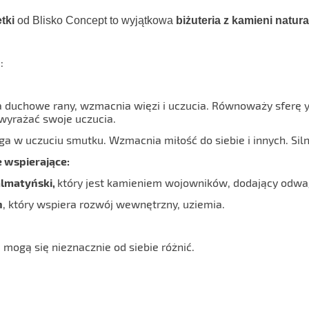
etki
od Blisko Concept to wyjątkowa
biżuteria z kamieni natur
:
 duchowe rany, wzmacnia więzi i uczucia. Równoważy sferę yi
yrażać swoje uczucia.
 w uczuciu smutku. Wzmacnia miłość do siebie i innych. Siln
 wspierające:
almatyński,
który jest kamieniem wojowników, dodający odwag
n
, który wspiera rozwój wewnętrzny, uziemia.
 mogą się nieznacznie od siebie różnić.