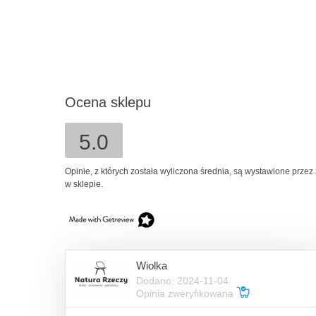
59,00 zł
do koszyka
Ocena sklepu
5.0
Opinie, z których została wyliczona średnia, są wystawione przez
w sklepie.
Wiolka
Dodano: 2024-11-04
Opinia zweryfikowana