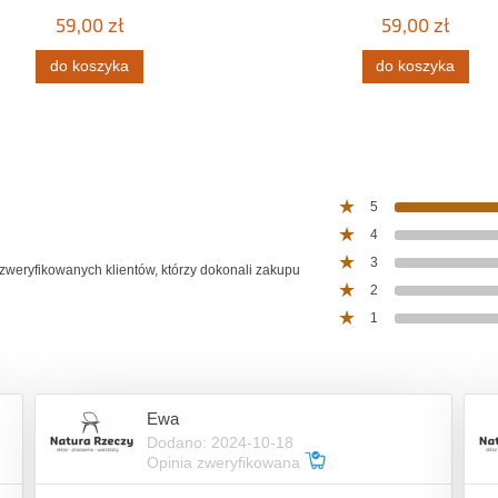
59,00 zł
59,00 zł
do koszyka
do koszyka
5
4
3
 zweryfikowanych klientów, którzy dokonali zakupu
2
1
Ewa
Dodano: 2024-10-18
Opinia zweryfikowana