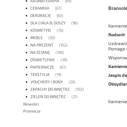
AROMATERAPIA
(89)
CERAMIKA
(67)
Bransol
DEKORACJE
(63)
DLA CIAŁA & DUSZY
(96)
Kamienie
KOSMETYKI
(76)
Rodonit
MEBLE
(92)
Uzdrawia
NA PREZENT
(102)
Pomaga w
NA ŚCIANĘ
(190)
Wspomaga
OŚWIETLENIE
(38)
Kamienie
PAPIERNICZE
(67)
TEKSTYLIA
(19)
Jaspis d
VOUCHERY I BONY
(20)
Obsydia
ZAPACHY DO WNĘTRZ
(102)
ZIELEŃ DO WNĘTRZ
(21)
Kamienie
Nowości
Promocje