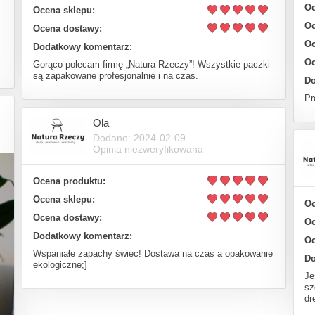
Oc
Ocena sklepu:
Oc
Ocena dostawy:
Oc
Dodatkowy komentarz:
Oc
Gorąco polecam firmę „Natura Rzeczy”! Wszystkie paczki
są zapakowane profesjonalnie i na czas.
Do
Pr
Ola
Dodano: 2024-02-09
Opinia niezweryfikowana
Ocena produktu:
Ocena sklepu:
Oc
Ocena dostawy:
Oc
Dodatkowy komentarz:
Oc
Wspaniałe zapachy świec! Dostawa na czas a opakowanie
Do
ekologiczne;]
Je
sz
dr