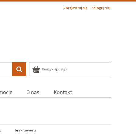
Zarejestruj się
Zaloguj się
Koszyk:
(pusty)
mocje
O nas
Kontakt
:
brak towaru