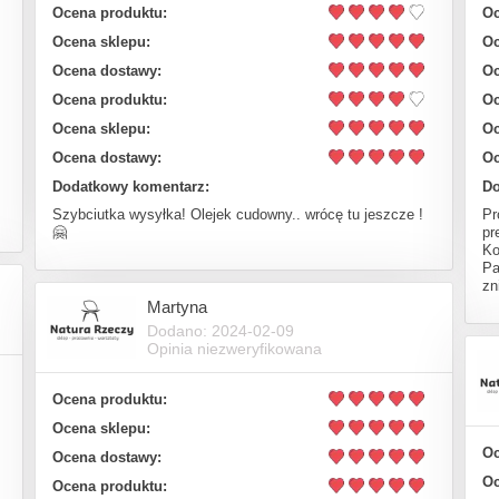
Ocena produktu:
Oc
Ocena sklepu:
Oc
Ocena dostawy:
Oc
Ocena produktu:
Oc
Ocena sklepu:
Oc
Ocena dostawy:
Oc
Dodatkowy komentarz:
Do
Szybciutka wysyłka! Olejek cudowny.. wrócę tu jeszcze !
Pr
🤗
pr
Ko
Pa
zn
Martyna
Dodano: 2024-02-09
Opinia niezweryfikowana
Ocena produktu:
Ocena sklepu:
Oc
Ocena dostawy:
Oc
Ocena produktu: