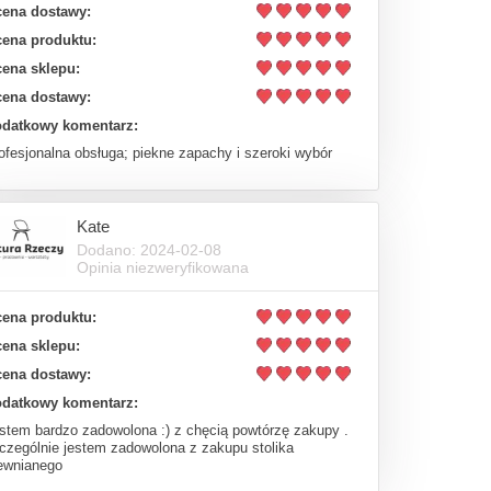
ena dostawy:
ena produktu:
ena sklepu:
ena dostawy:
datkowy komentarz:
ofesjonalna obsługa; piekne zapachy i szeroki wybór
Kate
Dodano: 2024-02-08
Opinia niezweryfikowana
ena produktu:
ena sklepu:
ena dostawy:
datkowy komentarz:
stem bardzo zadowolona :) z chęcią powtórzę zakupy .
czególnie jestem zadowolona z zakupu stolika
ewnianego