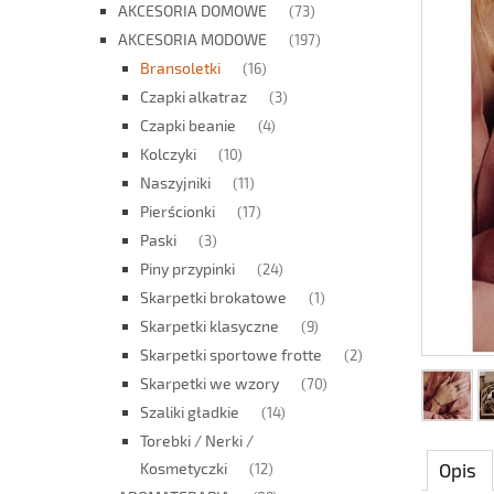
AKCESORIA DOMOWE
(73)
AKCESORIA MODOWE
(197)
Bransoletki
(16)
Czapki alkatraz
(3)
Czapki beanie
(4)
Kolczyki
(10)
Naszyjniki
(11)
Pierścionki
(17)
Paski
(3)
Piny przypinki
(24)
Skarpetki brokatowe
(1)
Skarpetki klasyczne
(9)
Skarpetki sportowe frotte
(2)
Skarpetki we wzory
(70)
Szaliki gładkie
(14)
Torebki / Nerki /
Kosmetyczki
Opis
(12)