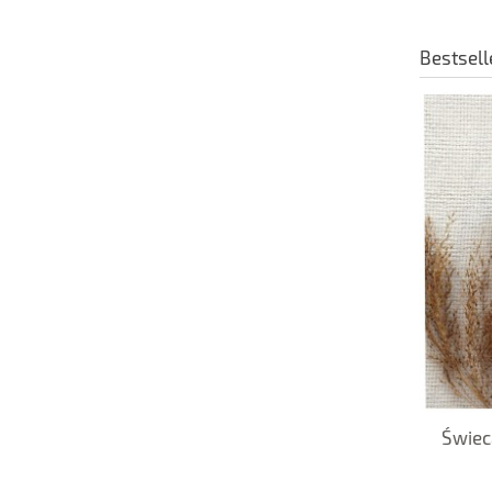
Bestsell
Świeca Sojowa Wytchnienie Intense
Świec